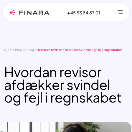
+45 53 84 87 01
>
>
Hjem
Blogindlæg
Hvordan revisor afdækker svindel og fejl i regnskabet
Hvordan revisor
afdækker svindel
og fejl i regnskabet