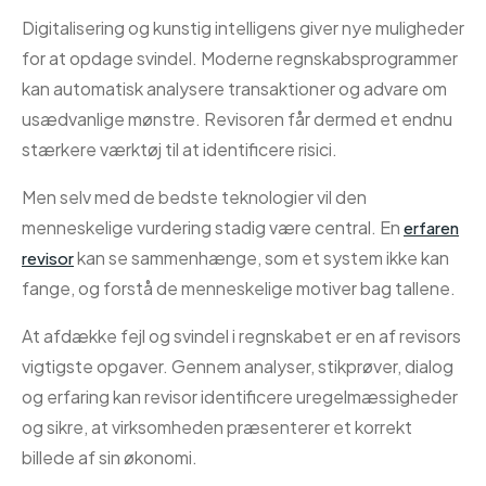
Digitalisering og kunstig intelligens giver nye muligheder
for at opdage svindel. Moderne regnskabsprogrammer
kan automatisk analysere transaktioner og advare om
usædvanlige mønstre. Revisoren får dermed et endnu
stærkere værktøj til at identificere risici.
Men selv med de bedste teknologier vil den
menneskelige vurdering stadig være central. En
erfaren
kan se sammenhænge, som et system ikke kan
revisor
fange, og forstå de menneskelige motiver bag tallene.
At afdække fejl og svindel i regnskabet er en af revisors
vigtigste opgaver. Gennem analyser, stikprøver, dialog
og erfaring kan revisor identificere uregelmæssigheder
og sikre, at virksomheden præsenterer et korrekt
billede af sin økonomi.