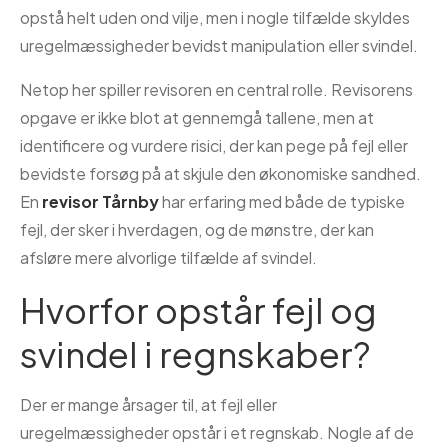
opstå helt uden ond vilje, men i nogle tilfælde skyldes
uregelmæssigheder bevidst manipulation eller svindel.
Netop her spiller revisoren en central rolle. Revisorens
opgave er ikke blot at gennemgå tallene, men at
identificere og vurdere risici, der kan pege på fejl eller
bevidste forsøg på at skjule den økonomiske sandhed.
En
revisor Tårnby
har erfaring med både de typiske
fejl, der sker i hverdagen, og de mønstre, der kan
afsløre mere alvorlige tilfælde af svindel.
Hvorfor opstår fejl og
svindel i regnskaber?
Der er mange årsager til, at fejl eller
uregelmæssigheder opstår i et regnskab. Nogle af de