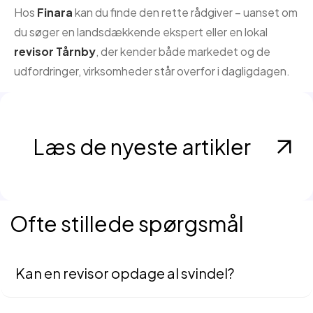
Hos
Finara
kan du finde den rette rådgiver – uanset om
du søger en landsdækkende ekspert eller en lokal
revisor Tårnby
, der kender både markedet og de
udfordringer, virksomheder står overfor i dagligdagen.
Læs de nyeste artikler
Ofte stillede spørgsmål
Kan en revisor opdage al svindel?
Nej, men revisor kan reducere risikoen markant gennem
analyser, stikprøver og vurderinger.