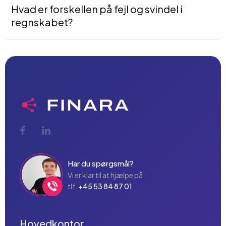
Hvad er forskellen på fejl og svindel i
regnskabet?
Fejl sker ofte ved uagtsomhed, mens svindel er bevidst
manipulation for at skjule sandheden.
Har du spørgsmål?
Vi er klar til at hjælpe på
tlf.
+45 53 84 87 01
Hovedkontor