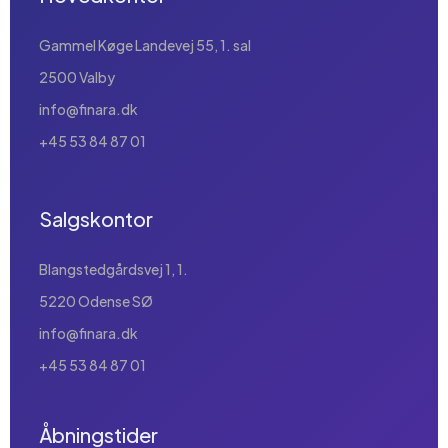
Gammel Køge Landevej 55, 1. sal
2500 Valby
info@finara.dk
+45 53 84 87 01
Salgskontor
Blangstedgårdsvej 1, 1.
5220 Odense SØ
info@finara.dk
+45 53 84 87 01
Åbningstider